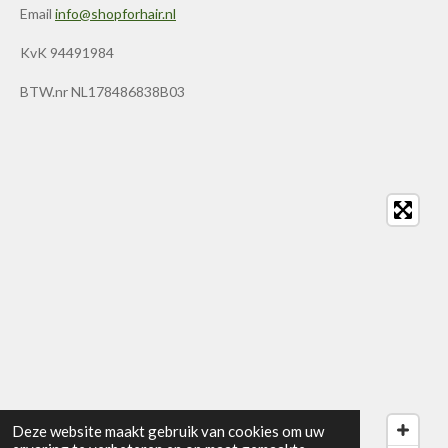
Email
info@shopforhair.nl
KvK 94491984
BTW.nr NL178486838B03
Deze website maakt gebruik van cookies om uw