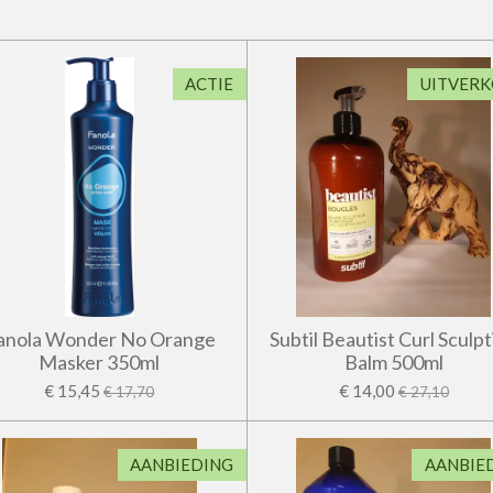
ACTIE
UITVER
anola Wonder No Orange
Subtil Beautist Curl Sculp
Masker 350ml
Balm 500ml
€ 15,45
€ 14,00
€ 17,70
€ 27,10
AANBIEDING
AANBIE