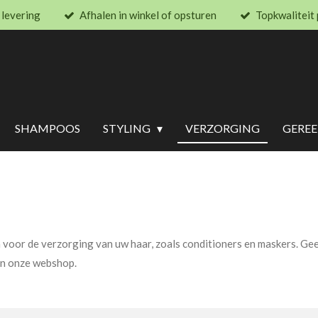
 levering
Afhalen in winkel of opsturen
Topkwaliteit
SHAMPOOS
STYLING
VERZORGING
GERE
 voor de verzorging van uw haar, zoals conditioners en maskers. Gee
in onze webshop.