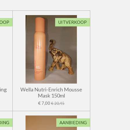
KOOP
UITVERKOOP
ting
Wella Nutri-Enrich Mousse
Mask 150ml
€ 7,00
€ 20,45
DING
AANBIEDING