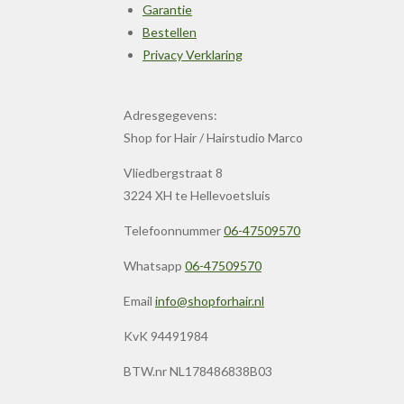
Garantie
Bestellen
Privacy Verklaring
Adresgegevens:
Shop for Hair / Hairstudio Marco
Vliedbergstraat 8
3224 XH te Hellevoetsluis
Telefoonnummer
06-47509570
Whatsapp
06-47509570
Email
info@shopforhair.nl
KvK 94491984
BTW.nr NL178486838B03