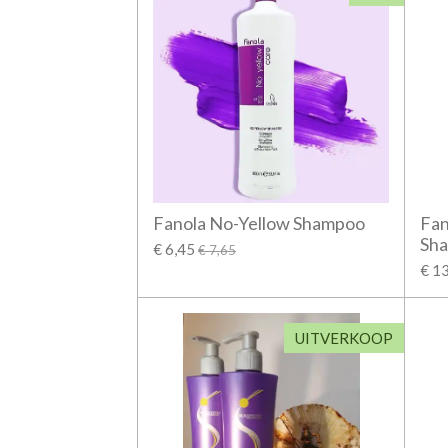
Fanola No-Yellow Shampoo
Fan
Sh
€ 6,45
€ 7,65
€ 1
UITVERKOOP