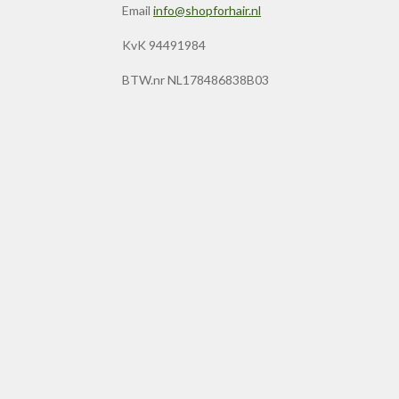
Email
info@shopforhair.nl
KvK 94491984
BTW.nr NL178486838B03