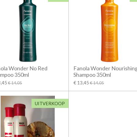
ola Wonder No Red
Fanola Wonder Nourishin
ampoo 350ml
Shampoo 350ml
3,45
€ 13,45
€ 14,05
€ 14,05
UITVERKOOP