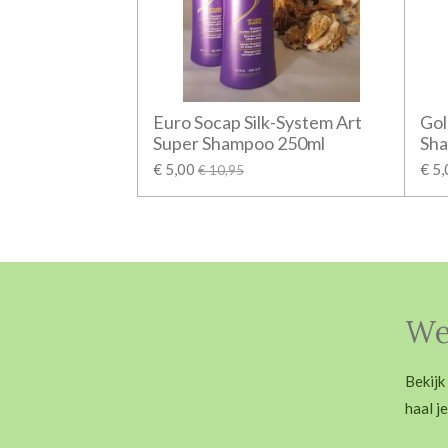
Euro Socap Silk-System Art
Gol
Super Shampoo 250ml
Sh
€ 5,00
€ 5
€ 10,95
Wel
Bekijk
haal j