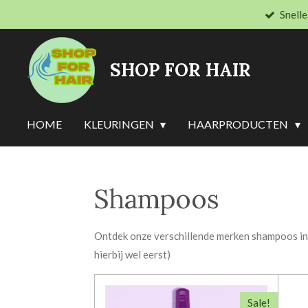
Snelle
Ga
direct
naar
SHOP FOR HAIR
de
hoofdinhoud
HOME
KLEURINGEN
HAARPRODUCTEN
Shampoos
Ontdek onze verschillende merken shampoos in d
hierbij wel eerst)
Sale!