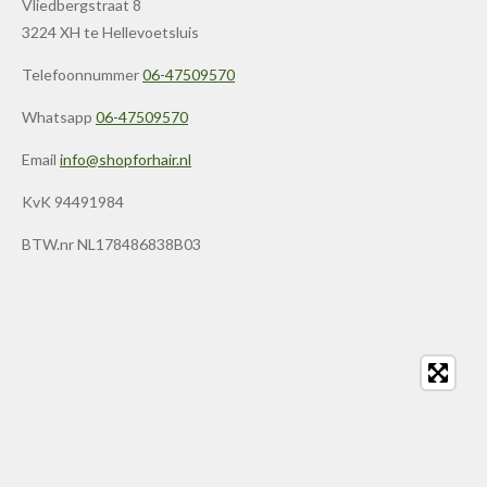
Vliedbergstraat 8
3224 XH te Hellevoetsluis
Telefoonnummer
06-47509570
Whatsapp
06-47509570
Email
info@shopforhair.nl
KvK 94491984
BTW.nr NL178486838B03