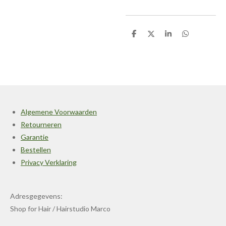
D
D
S
D
e
e
h
e
l
e
a
l
e
l
r
e
n
e
n
Algemene Voorwaarden
Retourneren
Garantie
Bestellen
Privacy Verklaring
Adresgegevens:
Shop for Hair / Hairstudio Marco