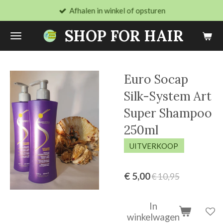
Afhalen in winkel of opsturen
Ga
direct
SHOP FOR HAIR
naar
de
hoofdinhoud
Euro Socap
Silk-System Art
Super Shampoo
250ml
UITVERKOOP
€ 5,00
€ 10,95
In
winkelwagen