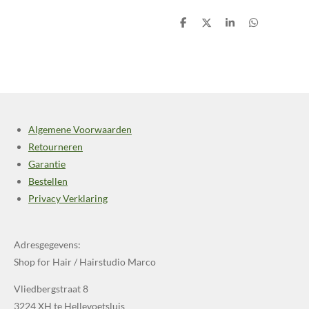
D
D
S
D
e
e
h
e
l
e
a
l
e
l
r
e
n
e
n
Algemene Voorwaarden
Retourneren
Garantie
Bestellen
Privacy Verklaring
Adresgegevens:
Shop for Hair / Hairstudio Marco
Vliedbergstraat 8
3224 XH te Hellevoetsluis