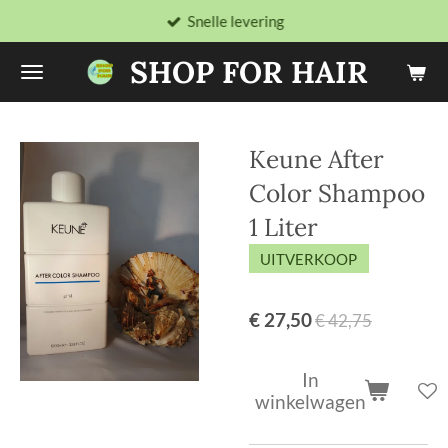
Snelle levering
Ga
direct
SHOP FOR HAIR
naar
de
hoofdinhoud
Keune After
Color Shampoo
1 Liter
UITVERKOOP
€ 27,50
€ 42,75
In
winkelwagen