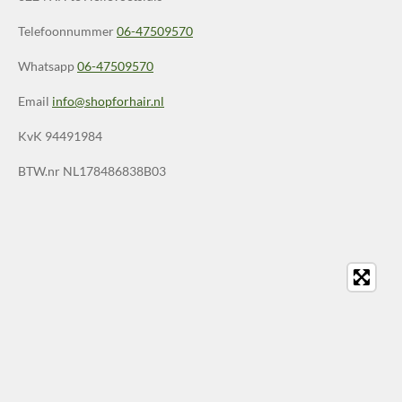
Telefoonnummer
06-47509570
Whatsapp
06-47509570
Email
info@shopforhair.nl
KvK 94491984
BTW.nr NL178486838B03