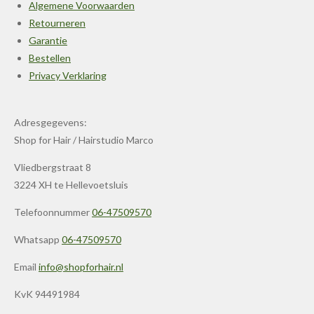
Algemene Voorwaarden
Retourneren
Garantie
Bestellen
Privacy Verklaring
Adresgegevens:
Shop for Hair / Hairstudio Marco
Vliedbergstraat 8
3224 XH te Hellevoetsluis
Telefoonnummer
06-47509570
Whatsapp
06-47509570
Email
info@shopforhair.nl
KvK 94491984