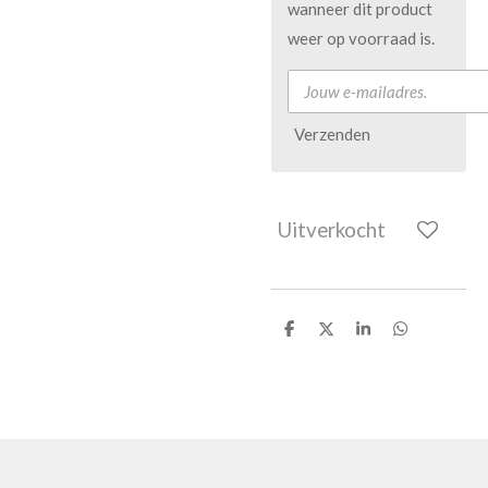
wanneer dit product
weer op voorraad is.
Verzenden
Uitverkocht
D
D
S
D
e
e
h
e
l
e
a
l
e
l
r
e
n
e
n