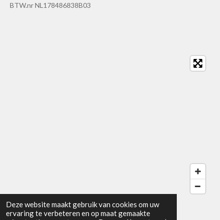
BTW.nr NL178486838B03
Deze website maakt gebruik van cookies om uw
© 2024 - 2026 Shop for Hair
ervaring te verbeteren en op maat gemaakte
Powered by
JouwWeb