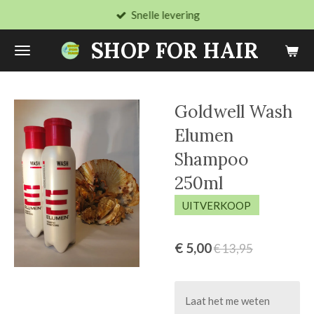
Snelle levering
Ga
direct
SHOP FOR HAIR
naar
de
hoofdinhoud
Goldwell Wash
Elumen
Shampoo
250ml
UITVERKOOP
€ 5,00
€ 13,95
Laat het me weten