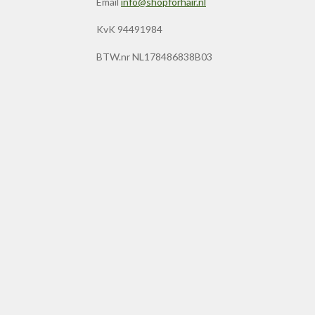
Email
info@shopforhair.nl
KvK 94491984
BTW.nr NL178486838B03