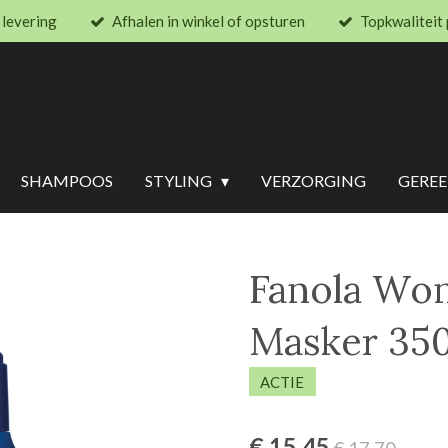
 levering
Afhalen in winkel of opsturen
Topkwaliteit
SHAMPOOS
STYLING
VERZORGING
GERE
Fanola Wo
Masker 35
ACTIE
€ 15,45