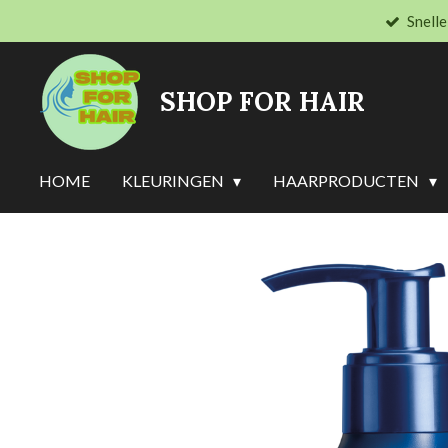
Snelle
Ga
direct
naar
SHOP FOR HAIR
de
hoofdinhoud
HOME
KLEURINGEN
HAARPRODUCTEN