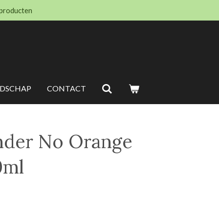
 producten
EDSCHAP
CONTACT
nder No Orange
0ml