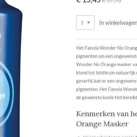
€ 17,70
In winkelwage
Het Fanola Wonder No Orange
pigmenten om een ongewenste w
Wonder No Orange masker v
blond tot lichtbruin natuurlij
geverfd, kan er een ongewens
pigmenten. Het Fanola Wonde
de gewenste koele tint bereik
Kenmerken van h
Orange Masker