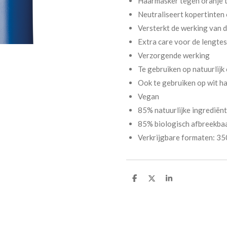
Haarmasker tegen oranje 
Neutraliseert kopertinten 
Versterkt de werking van
Extra care voor de lengtes
Verzorgende werking
Te gebruiken op natuurlijk
Ook te gebruiken op wit ha
Vegan
85% natuurlijke ingrediën
85% biologisch afbreekba
Verkrijgbare formaten: 35
D
D
S
e
e
h
l
e
a
e
l
r
n
e