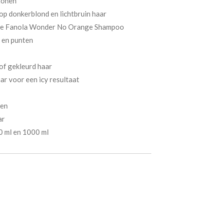
tonen
op donkerblond en lichtbruin haar
 de Fanola Wonder No Orange Shampoo
 en punten
 of gekleurd haar
ar voor een icy resultaat
ten
ar
0 ml en 1000 ml