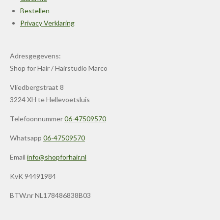
Bestellen
Privacy Verklaring
Adresgegevens:
Shop for Hair / Hairstudio Marco
Vliedbergstraat 8
3224 XH te Hellevoetsluis
Telefoonnummer
06-47509570
Whatsapp
06-47509570
Email
info@shopforhair.nl
KvK 94491984
BTW.nr NL178486838B03