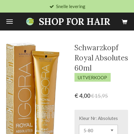
Snelle levering
Ga
direct
SHOP FOR HAIR
naar
de
hoofdinhoud
Schwarzkopf
Royal Absolutes
60ml
UITVERKOOP
€ 4,00
€ 15,95
Kleur Nr: Absolutes