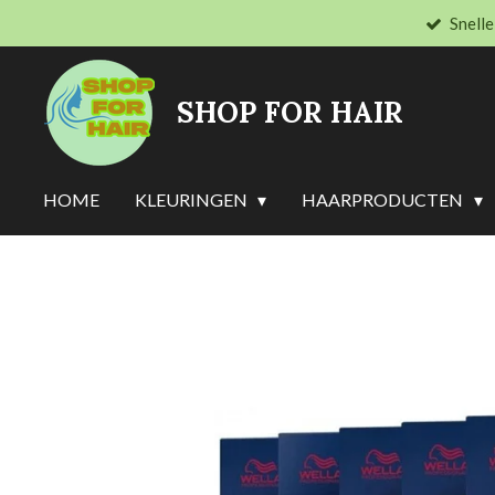
Snelle
Ga
direct
naar
SHOP FOR HAIR
de
hoofdinhoud
HOME
KLEURINGEN
HAARPRODUCTEN