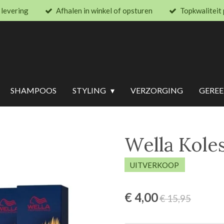
 levering
Afhalen in winkel of opsturen
Topkwaliteit
SHAMPOOS
STYLING
VERZORGING
GERE
Wella Kole
UITVERKOOP
€ 4,00
€ 15,95