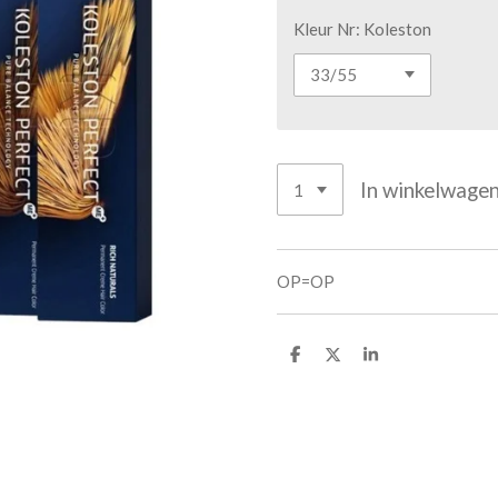
Kleur Nr: Koleston
In winkelwage
OP=OP
D
D
S
e
e
h
l
e
a
e
l
r
n
e