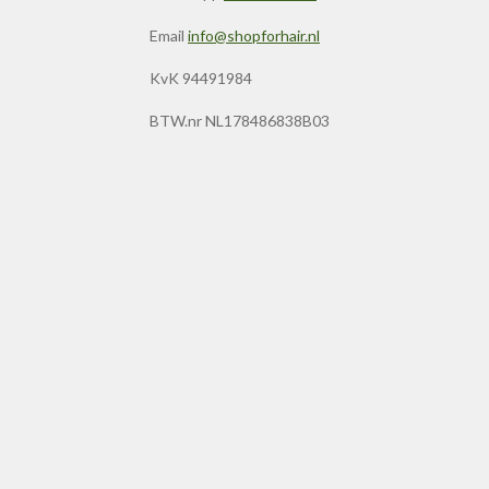
Email
info@shopforhair.nl
KvK 94491984
BTW.nr NL178486838B03