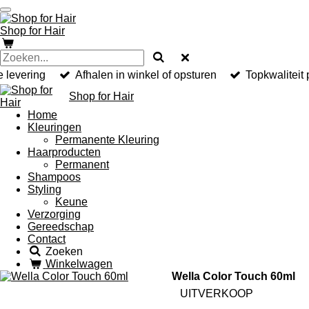
Ga
direct
Shop for Hair
naar
de
hoofdinhoud
e levering
Afhalen in winkel of opsturen
Topkwaliteit
Shop for Hair
Home
Kleuringen
Permanente Kleuring
Haarproducten
Permanent
Shampoos
Styling
Keune
Verzorging
Gereedschap
Contact
Zoeken
Winkelwagen
Wella Color Touch 60ml
UITVERKOOP