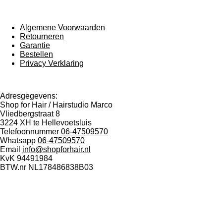
e
e
h
e
l
e
a
l
e
l
r
e
n
e
n
Algemene Voorwaarden
Retourneren
Garantie
Bestellen
Privacy Verklaring
Adresgegevens:
Shop for Hair / Hairstudio Marco
Vliedbergstraat 8
3224 XH te Hellevoetsluis
Telefoonnummer
06-47509570
Whatsapp
06-47509570
Email
info@shopforhair.nl
KvK 94491984
BTW.nr NL178486838B03