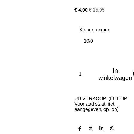
€ 4,00
€ 15,95
Kleur nummer:
In
winkelwagen
UITVERKOOP (LET OP:
Voorraad staat niet
aangegeven, op=op)
D
D
S
D