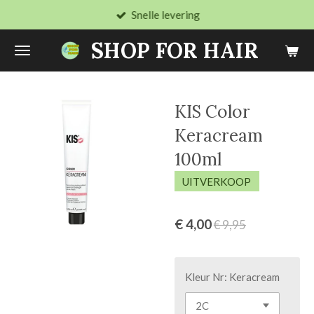
Snelle levering
Ga
direct
SHOP FOR HAIR
naar
de
hoofdinhoud
KIS Color
Keracream
100ml
UITVERKOOP
€ 4,00
€ 9,95
Kleur Nr: Keracream