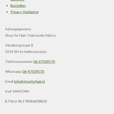
Bestellen
Privacy Verklaring
Adresgegevens:
Shop for Hair / Hairstudio Marco
Vliedbergstraat 8
3224 XH te Hellevoetsluis
Telefoonnummer
06-47509570
Whatsapp
06-47509570
Email
info@shopforhair.nl
KvK 94491984
BTW.nr NL178486838B03