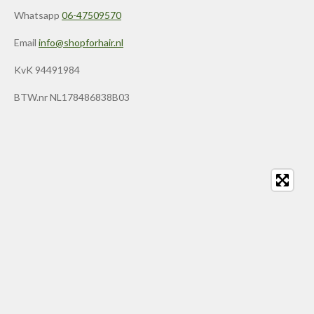
Whatsapp
06-47509570
Email
info@shopforhair.nl
KvK 94491984
BTW.nr NL178486838B03