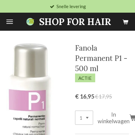
Snelle levering
Ga
direct
SHOP FOR HAIR
naar
de
hoofdinhoud
Fanola
Permanent P1 -
500 ml
ACTIE
€ 16,95
€ 17,95
In
winkelwagen