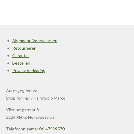
e
e
h
e
l
e
a
l
e
l
r
e
n
e
n
Algemene Voorwaarden
Retourneren
Garantie
Bestellen
Privacy Verklaring
Adresgegevens:
Shop for Hair / Hairstudio Marco
Vliedbergstraat 8
3224 XH te Hellevoetsluis
Telefoonnummer
06-47509570