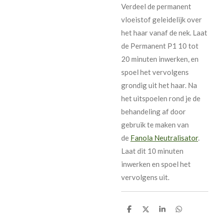
Verdeel de permanent
vloeistof geleidelijk over
het haar vanaf de nek. Laat
de Permanent P1 10 tot
20 minuten inwerken, en
spoel het vervolgens
grondig uit het haar. Na
het uitspoelen rond je de
behandeling af door
gebruik te maken van
de
Fanola Neutralisator
.
Laat dit 10 minuten
inwerken en spoel het
vervolgens uit.
D
D
S
D